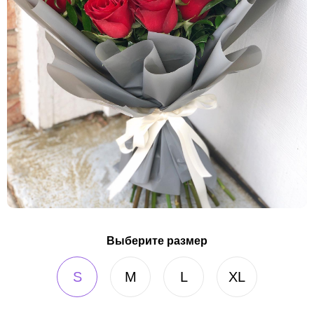
Выберите размер
S
M
L
XL