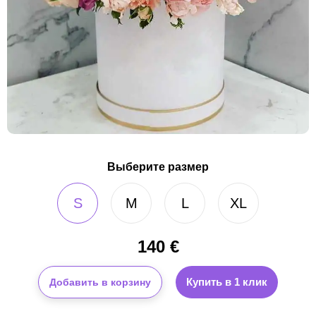
Выберите размер
S
M
L
XL
140
€
Купить в 1 клик
Добавить в корзину